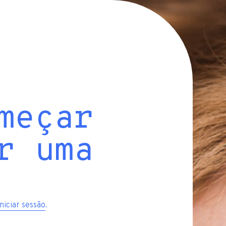
meçar
r uma
iniciar sessão
.