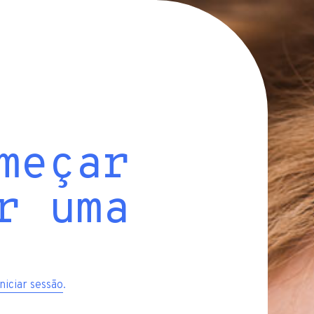
meçar
r uma
iniciar sessão
.