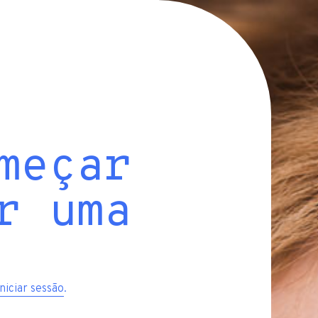
meçar
r uma
iniciar sessão
.