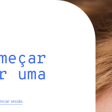
meçar
r uma
iniciar sessão
.