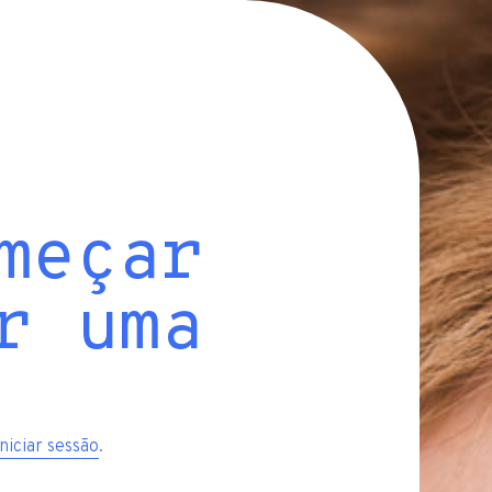
meçar
r uma
iniciar sessão
.