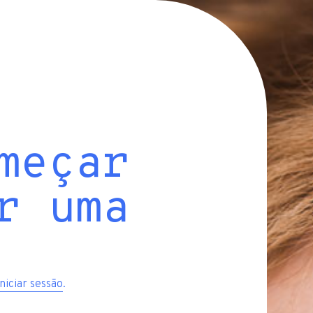
meçar
r uma
iniciar sessão
.