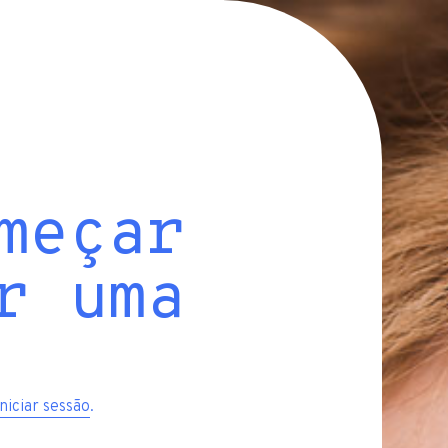
meçar
r uma
iniciar sessão
.