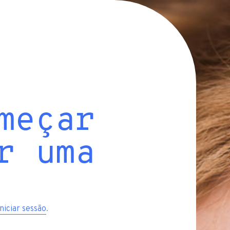
meçar
r uma
iniciar sessão
.