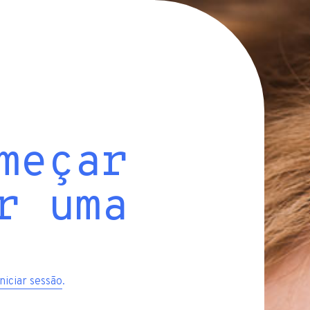
meçar
r uma
iniciar sessão
.