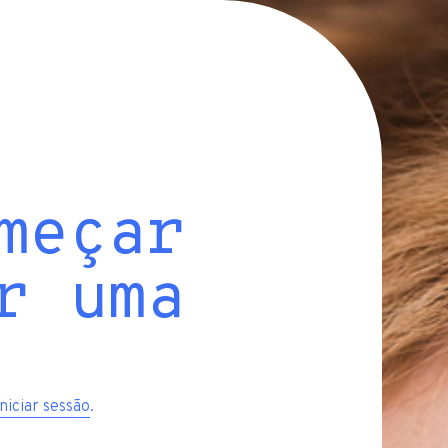
meçar
r uma
iniciar sessão
.