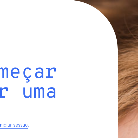
meçar
r uma
iniciar sessão
.