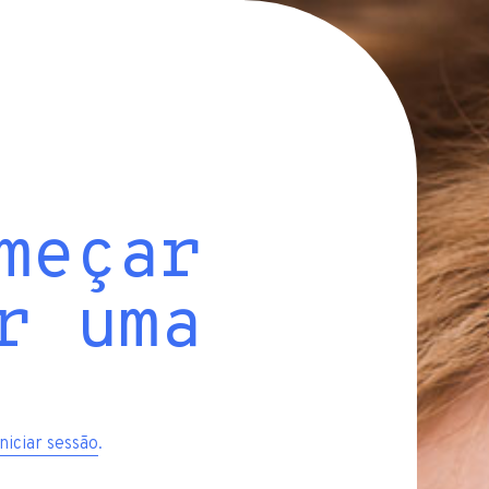
meçar
r uma
iniciar sessão
.