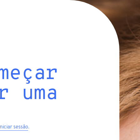
meçar
r uma
iniciar sessão
.