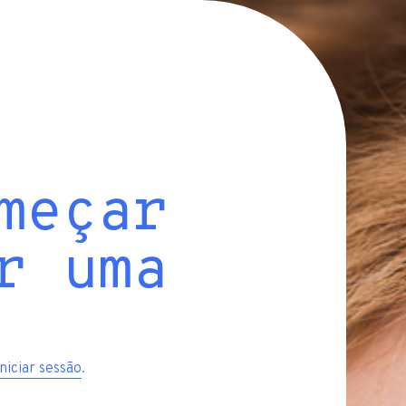
meçar
r uma
iniciar sessão
.