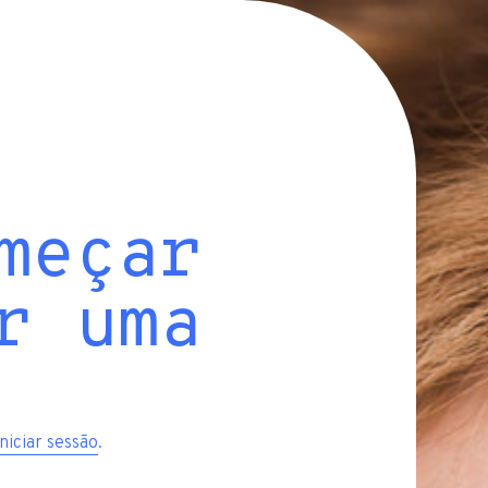
meçar
r uma
iniciar sessão
.