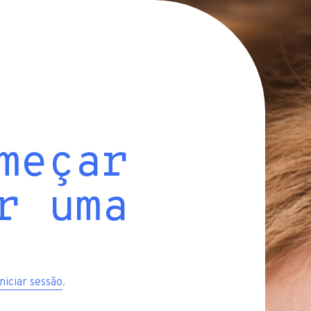
meçar
r uma
iniciar sessão
.