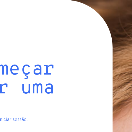
meçar
r uma
iniciar sessão
.