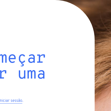
meçar
r uma
iniciar sessão
.