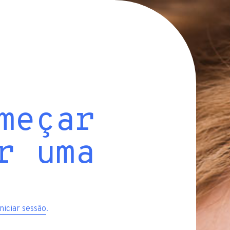
meçar
r uma
iniciar sessão
.