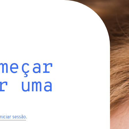
meçar
r uma
iniciar sessão
.