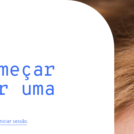
meçar
r uma
iniciar sessão
.