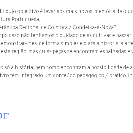
til cujo objectivo é levar aos mais novos, memória de ou
ultura Portuguesa.
erâmica Regional de Coimbra / Condeixa-a-Nova?
mpo caso não tenhamos o cuidado de as cultivar e passar 
monstrar-lhes, de forma simples e clara a história, a art
nesta região, mas cujas peças se encontram espalhadas e 
o só a história, bem como encontram a possibilidade de a
 livro tem integrado um conteúdo pedagógico / prático, i
or