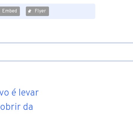
Embed
Flyer
vo é levar
obrir da