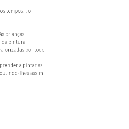
tros tempos….o
às crianças!
e da pintura
valorizadas por todo
prender a pintar as
ncutindo-lhes assim