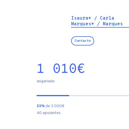
Isaura* / Carla
Marques* / Marques
Contacto
1 010
€
angariado
33%
de 3 000€
40 apoiantes