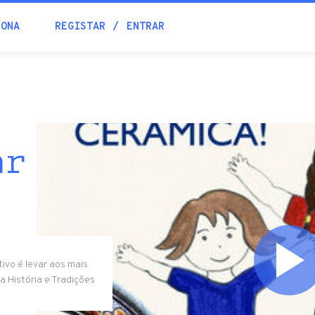
IONA
REGISTAR
ENTRAR
ar
tivo é levar aos mais
 História e Tradições