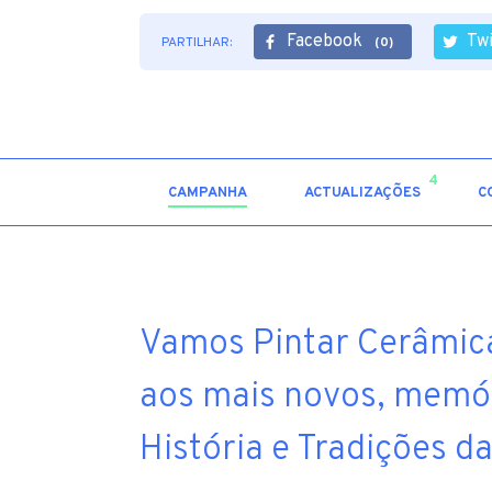
Facebook
Tw
PARTILHAR:
(0)
4
CAMPANHA
ACTUALIZAÇÕES
C
Vamos Pintar Cerâmica! 
aos mais novos, memór
História e Tradições d