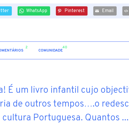
itter
WhatsApp
Pinterest
Email
2
40
OMENTÁRIOS
COMUNIDADE
É um livro infantil cujo objecti
ia de outros tempos….o redesc
a cultura Portuguesa. Quantos ...